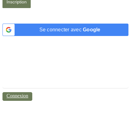
Se connecter avec
Google
Connexion
|
Mot de passe oublié ?
← Aller sur Green Mood Organics