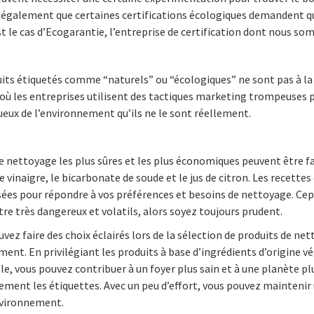
 également que certaines certifications écologiques demandent que 
’est le cas d’Ecogarantie, l’entreprise de certification dont nous 
ts étiquetés comme “naturels” ou “écologiques” ne sont pas à la 
ù les entreprises utilisent des tactiques marketing trompeuses p
eux de l’environnement qu’ils ne le sont réellement.
de nettoyage les plus sûres et les plus économiques peuvent être f
vinaigre, le bicarbonate de soude et le jus de citron. Les recett
sées pour répondre à vos préférences et besoins de nettoyage. Ce
e très dangereux et volatils, alors soyez toujours prudent.
uvez faire des choix éclairés lors de la sélection de produits de ne
ent. En privilégiant les produits à base d’ingrédients d’origine vé
e, vous pouvez contribuer à un foyer plus sain et à une planète plu
vement les étiquettes. Avec un peu d’effort, vous pouvez maintenir 
nvironnement.