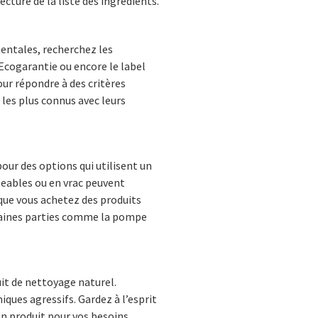
lecture de la liste des ingrédients.
entales, recherchez les
Ecogarantie ou encore le label
ur répondre à des critères
s les plus connus avec leurs
ur des options qui utilisent un
geables ou en vrac peuvent
que vous achetez des produits
rtaines parties comme la pompe
uit de nettoyage naturel.
ques agressifs. Gardez à l’esprit
on produit pour vos besoins