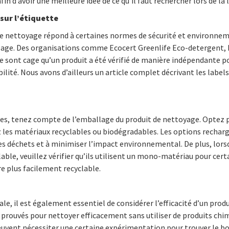
fin d’avoir une meilleure idée de ce qu’il faut rechercher lors de la 
 sur l’étiquette
de nettoyage répond à certaines normes de sécurité et environnem
allage. Des organisations comme Ecocert Greenlife Eco-detergent, 
 sont cage qu’un produit a été vérifié de manière indépendante po
bilité. Nous avons d’ailleurs un article complet décrivant les label
s, tenez compte de l’emballage du produit de nettoyage. Optez po
 les matériaux recyclables ou biodégradables. Les options rechar
es déchets et à minimiser l’impact environnemental. De plus, lors
able, veuillez vérifier qu’ils utilisent un mono-matériau pour ce
re plus facilement recyclable.
ale, il est également essentiel de considérer l’efficacité d’un prod
prouvés pour nettoyer efficacement sans utiliser de produits chimi
peuvent nécessiter une certaine expérimentation pour trouver le b