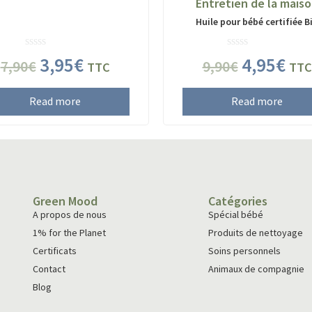
Entretien de la mais
Huile pour bébé certifiée B
Rated
Rated
3,95
€
4,95
€
7,90
€
9,90
€
TTC
TTC
0
0
out
out
of
of
Read more
Read more
5
5
Green Mood
Catégories
A propos de nous
Spécial bébé
1% for the Planet
Produits de nettoyage
Certificats
Soins personnels
Contact
Animaux de compagnie
Blog