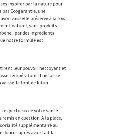
ssés inspirer par la nature pour
ue par Ecogarantie, une
von vaisselle préserve à la fois
ement naturel, sans produits
bène ; par des ingrédients
que notre formule est
 tirent leur pouvoir nettoyant et
asse température. Il ne laisse
 vaisselle font de lui un
t respectueux de votre santé.
 remis en question. A la place,
nsorialité supplémentaire au
 douces après avoir fait la