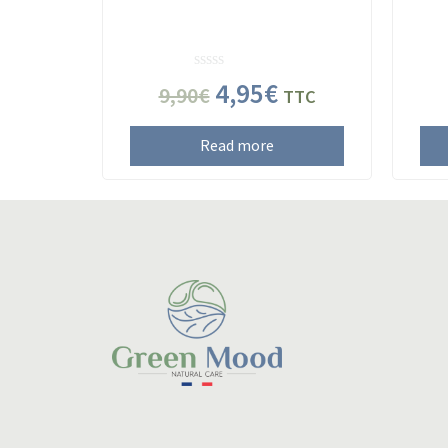
Rated
4,95
€
9,90
€
TTC
0
out
of
Read more
5