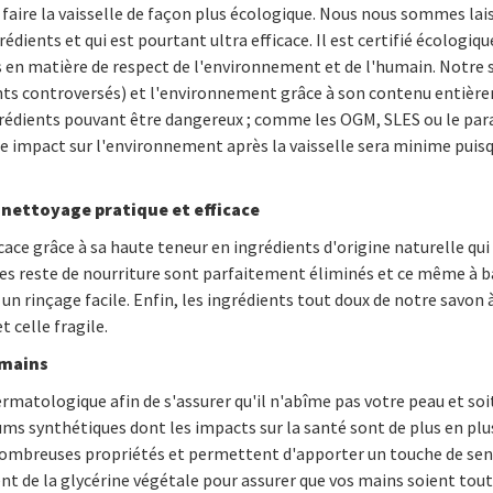
ur faire la vaisselle de façon plus écologique. Nous nous sommes lai
dients et qui est pourtant ultra efficace. Il est certifié écologiq
 en matière de respect de l'environnement et de l'humain. Notre sa
ents controversés) et l'environnement grâce à son contenu entièr
rédients pouvant être dangereux ; comme les OGM, SLES ou le para
tre impact sur l'environnement après la vaisselle sera minime puis
 nettoyage pratique et efficace
ace grâce à sa haute teneur en ingrédients d'origine naturelle qui
 les reste de nourriture sont parfaitement éliminés et ce même à b
 un rinçage facile. Enfin, les ingrédients tout doux de notre savon à
 celle fragile.
 mains
ermatologique afin de s'assurer qu'il n'abîme pas votre peau et soi
fums synthétiques dont les impacts sur la santé sont de plus en plus
e nombreuses propriétés et permettent d'apporter un touche de se
nt de la glycérine végétale pour assurer que vos mains soient toute