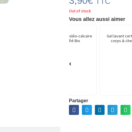
3,90
€
TTC
Out of stock
Vous allez aussi aimer
Bioliniment oléo-calcaire
Gel lavant certifié Bio
certifié Bio
corps & cheveux
gique
Hu
ans
Partager