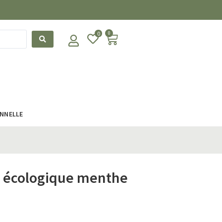
0
0
ONNELLE
le écologique menthe