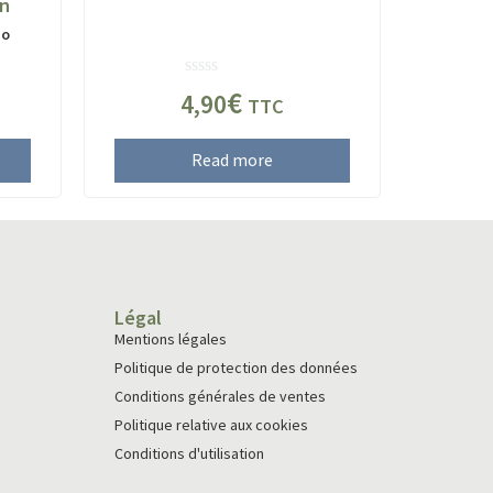
on
io
Rated
€
4,90
TTC
0
out
of
Read more
5
Légal
Mentions légales
Politique de protection des données
Conditions générales de ventes
Politique relative aux cookies
Conditions d'utilisation