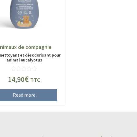
nimaux de compagnie
nettoyant et désodorisant pour
animal eucalyptus
Rated
€
14,90
TTC
0
out
of
Read more
5