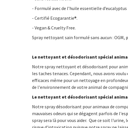
- Formulé avec de l’huile essentielle d’eucalyptu
- Certifié Ecogarantie®.
- Vegan & Cruelty Free.
Spray nettoyant sain formulé sans aucun : OGM, p
Le nettoyant et désodorisant spécial anim
Notre spray nettoyant et désodorisant pour anim
les taches tenaces. Cependant, nous avons voulu év
efficaces même pour un nettoyage en profondeur. 
de l'environnement de votre animal de compagni
Le nettoyant et désodorisant spécial anima
Notre spray désodorisant pour animaux de compagn
mauvaises odeurs qui se dégagent parfois de l'espa
spray sera là pour vous aider. Que ce soit l'urine,
risque d'intoxication puisque notre spray ne laisse 