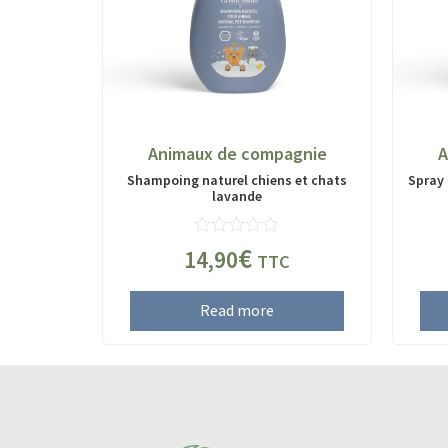
Animaux de compagnie
A
Shampoing naturel chiens et chats
Spray 
lavande
Rated
€
14,90
TTC
0
out
of
Read more
5