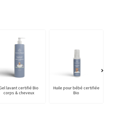
Gel lavant certifié Bio
Huile pour bébé certifiée
Nettoyant sol
corps & cheveux
Bio
surfaces éc
citronnelle 