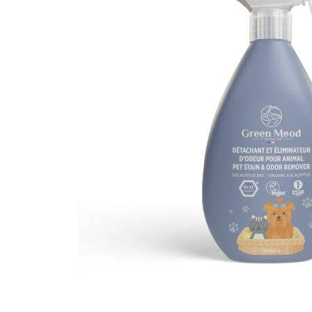
Adoucissant écologique
Adoucissant écolog
hypoallergénique sans
lavande
parfum