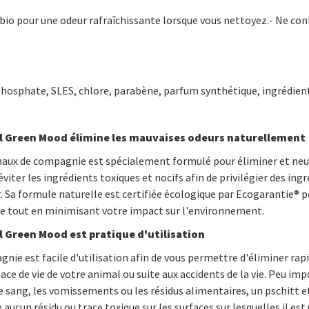
s bio pour une odeur rafraîchissante lorsque vous nettoyez.- Ne co
hosphate, SLES, chlore, parabène, parfum synthétique, ingrédient
al Green Mood élimine les mauvaises odeurs naturellement
aux de compagnie est spécialement formulé pour éliminer et neut
iter les ingrédients toxiques et nocifs afin de privilégier des ingr
Sa formule naturelle est certifiée écologique par Ecogarantie® p
e tout en minimisant votre impact sur l'environnement.
l Green Mood est pratique d'utilisation
ie est facile d'utilisation afin de vous permettre d'éliminer rap
ce de vie de votre animal ou suite aux accidents de la vie. Peu imp
 le sang, les vomissements ou les résidus alimentaires, un pschitt et
aucun résidu ou trace toxique sur les surfaces sur lesquelles il est u