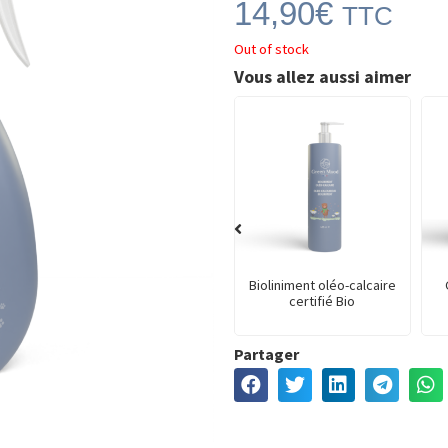
14,90
€
TTC
Out of stock
Vous allez aussi aimer
ique
Lessive liquide écologique
Bioliniment oléo-calcaire
hypoallergénique sans
certifié Bio
parfum
Partager