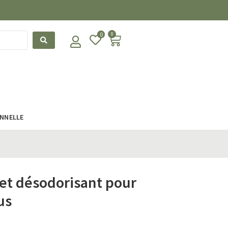
0
0
ONNELLE
 et désodorisant pour
us